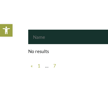
Open toolbar
No results
«
1
…
7