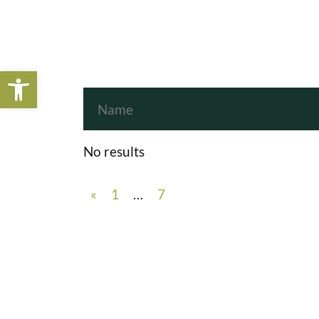
Open toolbar
No results
«
1
…
7