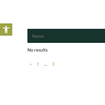
Open toolbar
No results
«
1
…
3