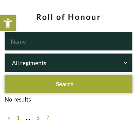
Open toolbar
Roll of Honour
No results
«
1
…
6
7