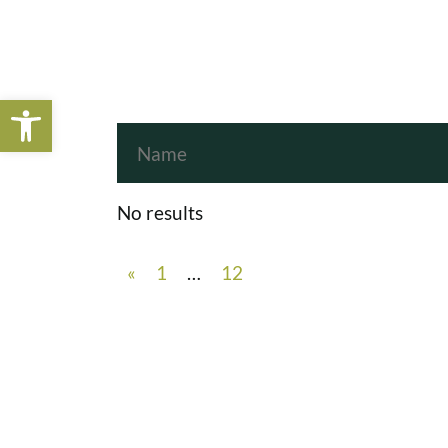
Open toolbar
No results
«
1
…
12